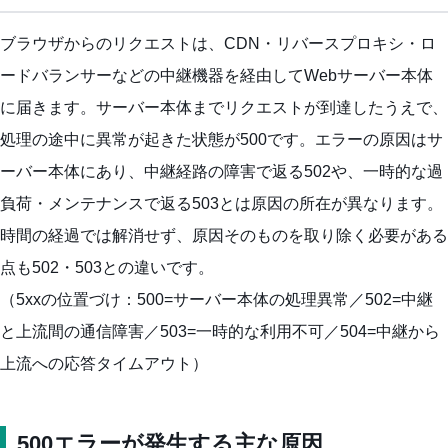
ブラウザからのリクエストは、CDN・リバースプロキシ・ロ
ードバランサーなどの中継機器を経由してWebサーバー本体
に届きます。サーバー本体までリクエストが到達したうえで、
処理の途中に異常が起きた状態が500です。エラーの原因はサ
ーバー本体にあり、中継経路の障害で返る502や、一時的な過
負荷・メンテナンスで返る503とは原因の所在が異なります。
時間の経過では解消せず、原因そのものを取り除く必要がある
点も502・503との違いです。
（5xxの位置づけ：500=サーバー本体の処理異常／502=中継
と上流間の通信障害／503=一時的な利用不可／504=中継から
上流への応答タイムアウト）
500エラーが発生する主な原因