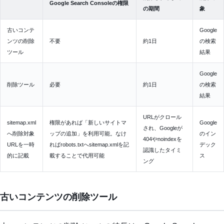
Google Search Consoleの権限
の期間
象
古いコンテ
Google
ンツの削除
不要
約1日
の検索
ツール
結果
Google
削除ツール
必要
約1日
の検索
結果
URLがクロール
sitemap.xml
権限があれば「新しいサイトマ
Google
され、Googleが
へ削除対象
ップの追加」を利用可能。なけ
のイン
404やnoindexを
URLを一時
ればrobots.txtへsitemap.xmlを記
デック
認識したタイミ
的に記載
載することで代用可能
ス
ング
古いコンテンツの削除ツール