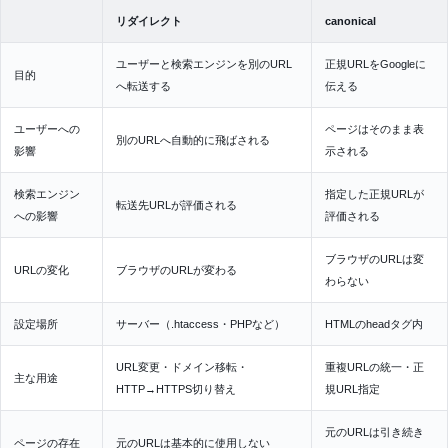
リダイレクト
canonical
ユーザーと検索エンジンを別のURL
正規URLをGoogleに
目的
へ転送する
伝える
ユーザーへの
ページはそのまま表
別のURLへ自動的に飛ばされる
影響
示される
検索エンジン
指定した正規URLが
転送先URLが評価される
への影響
評価される
ブラウザのURLは変
URLの変化
ブラウザのURLが変わる
わらない
設定場所
サーバー（.htaccess・PHPなど）
HTMLのheadタグ内
URL変更・ドメイン移転・
重複URLの統一・正
主な用途
HTTP→HTTPS切り替え
規URL指定
元のURLは引き続き
ページの存在
元のURLは基本的に使用しない